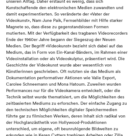
unseren Alltag. Daher erstaunt es wenig, dass sich
Kunstschaffende den elektronischen Medien zuwandten und
damit experimentierten. So veränderte der «Vater der
Videokunst», Nam June Paik, Fernsehbilder mit Hilfe starker
Magnete so, dass diese zu gegenstandslosen Formen
mutierten. Mit der Verfügbarkeit des tragbaren Videorecorders
Ende der 1960er Jahre begann der Siegeszug der Neuen
Medien. Der Begriff «Videokunst» bezieht sich dabei auf das
Medium, das in Form von Ein-Kanal-Bändern, im Rahmen einer
Videoinstallation oder als Videoskulptur, präsentiert wird. Die
Geschichte der Videokunst wurde aber wesentlich von
Künstlerinnen geschrieben. Oft nutzten sie das Medium als
Dokumentation performativer Aktionen wie Valie Export,
Carolee Schneemann und Mona Hatoum. Zuweilen wurden
Performances nur für die Videokamera entwickelt, oder die
Technik selbst wurde thematisiert, um die Möglichkeiten des
zeitbasierten Mediums zu erforschen. Der einfache Zugang zu
den technischen Möglichkeiten digitaler Speichermedien
führte gar zu filmischen Werken, deren Inhalt sich radikal von
der Hochglanzästhetik von Hollywood-Produktionen
unterschied, um eigene, oft beunruhigende Bildwelten zu
erkunden wie in Keren Cytters trashigen Arbeiten oder Zilla