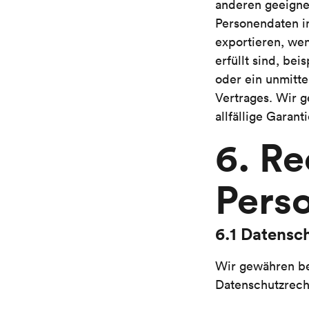
anderen geeigne
Personendaten i
exportieren, we
erfüllt sind, be
oder ein unmitt
Vertrages. Wir 
allfällige Garant
6. Re
Pers
6.1 Datensc
Wir gewähren b
Datenschutzrech