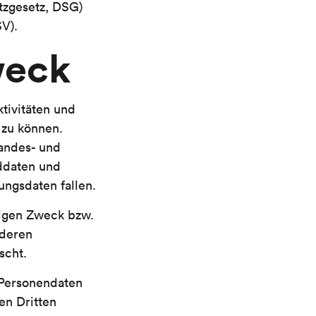
tzgesetz, DSG)
V).
weck
tivitäten und
 zu können.
andes- und
nddaten und
ungsdaten fallen.
iligen Zweck bzw.
 deren
scht.
 Personendaten
en Dritten