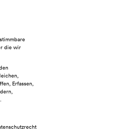
estimmbare
r die wir
den
leichen,
fen, Erfassen,
ndern,
.
atenschutzrecht