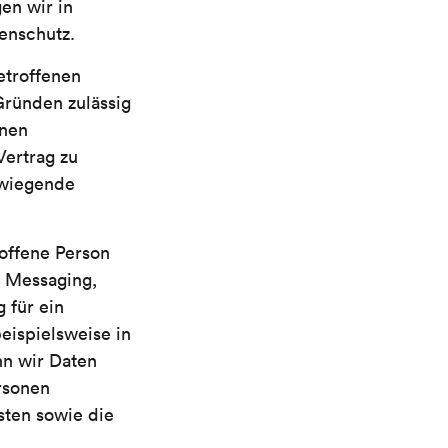
en wir in
enschutz.
etroffenen
Gründen zulässig
nnen
Vertrag zu
rwiegende
offene Person
t Messaging,
 für ein
eispielsweise in
nn wir Daten
rsonen
sten sowie die