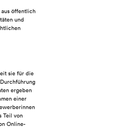
aus öffentlich
täten und
htlichen
t sie für die
e Durchführung
daten ergeben
hmen einer
 Bewerberinnen
 Teil von
on Online-