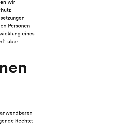
en wir
chutz
ssetzungen
enen Personen
wicklung eines
nft über
enen
m anwendbaren
lgende Rechte: