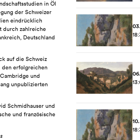
andschaftsstudien in Öl
wegung der Schweizer
lien eindrücklich
03
t durch zahlreiche
18:
ankreich, Deutschland
ck auf die Schweiz
n den erfolgreichen
06
s, Cambridge und
13:
lang unpublizierten
avid Schmidhauser und
utsche und französische
10
18:
es