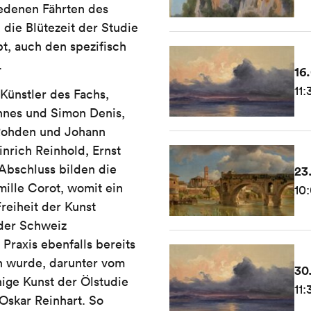
iedenen Fährten des
 die Blütezeit der Studie
pt, auch den spezifisch
.
16
11:
Künstler des Fachs,
nnes und Simon Denis,
 Rohden und Johann
inrich Reinhold, Ernst
Abschluss bilden die
23
ille Corot, womit ein
10:
reiheit der Kunst
 der Schweiz
Praxis ebenfalls bereits
n wurde, darunter vom
30
nige Kunst der Ölstudie
11:
Oskar Reinhart. So