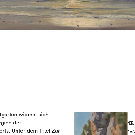
tgarten widmet sich
eginn der
13
erts. Unter dem Titel
Zur
18: