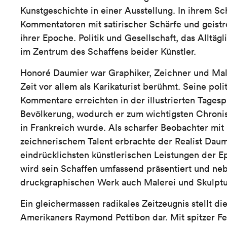
Kunstgeschichte in einer Ausstellung. In ihrem Sc
Kommentatoren mit satirischer Schärfe und geistr
ihrer Epoche. Politik und Gesellschaft, das Alltäg
im Zentrum des Schaffens beider Künstler.
Honoré Daumier war Graphiker, Zeichner und Mal
Zeit vor allem als Karikaturist berühmt. Seine poli
Kommentare erreichten in der illustrierten Tages
Bevölkerung, wodurch er zum wichtigsten Chronis
in Frankreich wurde. Als scharfer Beobachter mit
zeichnerischem Talent erbrachte der Realist Daum
eindrücklichsten künstlerischen Leistungen der E
wird sein Schaffen umfassend präsentiert und n
druckgraphischen Werk auch Malerei und Skulptur
Ein gleichermassen radikales Zeitzeugnis stellt di
Amerikaners Raymond Pettibon dar. Mit spitzer Fe