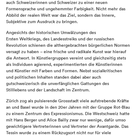
auch Schweizerinnen und Schweizer zu einer neuen
Formensprache und ungehemmter Farbigkeit. Nicht mehr das
Abbild der realen Welt war das Ziel, sondern das Innere,
Subjektive zum Ausdruck zu bringen.
Angesichts der historischen Umwälzungen des
Ersten Weltkriegs, des Landesstreiks und der russischen
Revolution schienen die althergebrachten bürgerlichen Normen
versagt zu haben – eine frische und radikale Kunst war hierauf
die Antwort. In Künstlergruppen vereint und gleichzeitig stets
als Individuen agierend, experimentierten die Künstlerinnen
und Künstler mit Farben und Formen. Nebst sozialkritischen
und politischen Inhalten standen dabei aber auch
gutschweizerisch die unverfänglichen Gattungen des
Stilllebens und der Landschaft im Zentrum.
Zürich zog als pulsierende Grossstadt viele aufstrebende Kräfte
an und Basel wurde in den 20er Jahren mit der Gruppe Rot-Blau
zu einem Zentrum des Expressionismus. Die Westschweiz hatte
mit Hans Berger und Alice Bailly zwar nur wenige, dafür umso
gewichtigere Vertreterinnen und Vertreter der Avantgarde. Das
Tessin wurde zu einem Rückzugsort nicht nur für viele