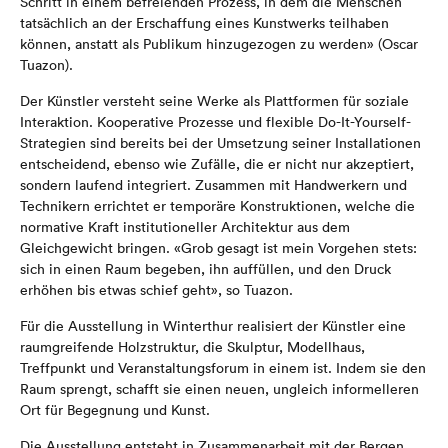
Schritt in einem befreienden Prozess, in dem die Menschen
tatsächlich an der Erschaffung eines Kunstwerks teilhaben
können, anstatt als Publikum hinzugezogen zu werden» (Oscar
Tuazon).
Der Künstler versteht seine Werke als Plattformen für soziale
Interaktion. Kooperative Prozesse und flexible Do-It-Yourself-
Strategien sind bereits bei der Umsetzung seiner Installationen
entscheidend, ebenso wie Zufälle, die er nicht nur akzeptiert,
sondern laufend integriert. Zusammen mit Handwerkern und
Technikern errichtet er temporäre Konstruktionen, welche die
normative Kraft institutioneller Architektur aus dem
Gleichgewicht bringen. «Grob gesagt ist mein Vorgehen stets:
sich in einen Raum begeben, ihn auffüllen, und den Druck
erhöhen bis etwas schief geht», so Tuazon.
Für die Ausstellung in Winterthur realisiert der Künstler eine
raumgreifende Holzstruktur, die Skulptur, Modellhaus,
Treffpunkt und Veranstaltungsforum in einem ist. Indem sie den
Raum sprengt, schafft sie einen neuen, ungleich informelleren
Ort für Begegnung und Kunst.
Die Ausstellung entsteht in Zusammenarbeit mit der Bergen