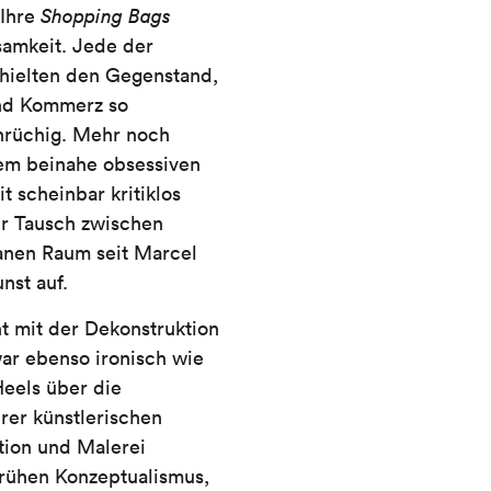
 Ihre
Shopping Bags
samkeit. Jede der
thielten den Gegenstand,
und Kommerz so
nrüchig. Mehr noch
 dem beinahe obsessiven
 scheinbar kritiklos
er Tausch zwischen
fanen Raum seit Marcel
nst auf.
nt mit der Dekonstruktion
ar ebenso ironisch wie
Heels über die
hrer künstlerischen
ation und Malerei
frühen Konzeptualismus,