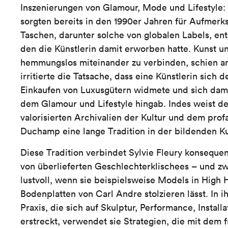
Inszenierungen von Glamour, Mode und Lifestyle:
sorgten bereits in den 1990er Jahren für Aufmerk
Taschen, darunter solche von globalen Labels, en
den die Künstlerin damit erworben hatte. Kunst 
hemmungslos miteinander zu verbinden, schien a
irritierte die Tatsache, dass eine Künstlerin sich
Einkaufen von Luxusgütern widmete und sich damit
dem Glamour und Lifestyle hingab. Indes weist d
valorisierten Archivalien der Kultur und dem pro
Duchamp eine lange Tradition in der bildenden Ku
Diese Tradition verbindet Sylvie Fleury konseque
von überlieferten Geschlechterklischees – und zw
lustvoll, wenn sie beispielsweise Models in High 
Bodenplatten von Carl Andre stolzieren lässt. In i
Praxis, die sich auf Skulptur, Performance, Install
erstreckt, verwendet sie Strategien, die mit dem 