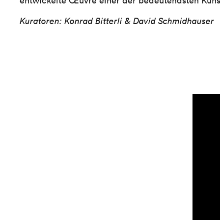
entwickelte Œuvre einer der bedeutendsten Küns
Kuratoren: Konrad Bitterli & David Schmidhauser