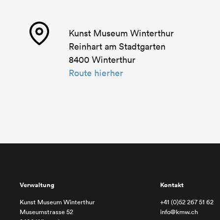
Kunst Museum Winterthur
Reinhart am Stadtgarten
8400 Winterthur
Route hierher
Verwaltung
Kontakt
Kunst Museum Winterthur
+41 (0)52 267 51 62
Museumstrasse 52
info@kmw.ch