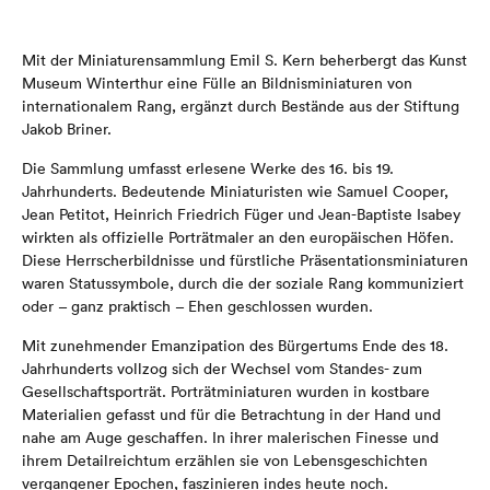
Mit der Miniaturensammlung Emil S. Kern beherbergt das Kunst
Museum Winterthur eine Fülle an Bildnisminiaturen von
internationalem Rang, ergänzt durch Bestände aus der Stiftung
Jakob Briner.
Die Sammlung umfasst erlesene Werke des 16. bis 19.
Jahrhunderts. Bedeutende Miniaturisten wie Samuel Cooper,
Jean Petitot, Heinrich Friedrich Füger und Jean-Baptiste Isabey
wirkten als offizielle Porträtmaler an den europäischen Höfen.
Diese Herrscherbildnisse und fürstliche Präsentationsminiaturen
waren Statussymbole, durch die der soziale Rang kommuniziert
oder – ganz praktisch – Ehen geschlossen wurden.
Mit zunehmender Emanzipation des Bürgertums Ende des 18.
Jahrhunderts vollzog sich der Wechsel vom Standes- zum
Gesellschaftsporträt. Porträtminiaturen wurden in kostbare
Materialien gefasst und für die Betrachtung in der Hand und
nahe am Auge geschaffen. In ihrer malerischen Finesse und
ihrem Detailreichtum erzählen sie von Lebensgeschichten
vergangener Epochen, faszinieren indes heute noch.