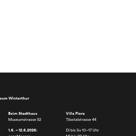
seum Winterthur
Beim Stadthaus
Villa Flora
Museumstrasse 52
Tösstalstrasse 44
1.6. – 12.6.2026:
Di bis So 10–17 Uhr