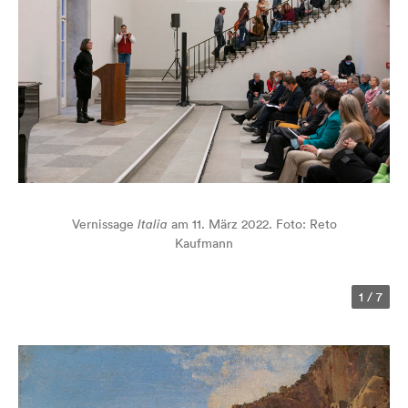
Vernissage
Italia
am 11. März 2022. Foto: Reto
Kaufmann
1
/
7