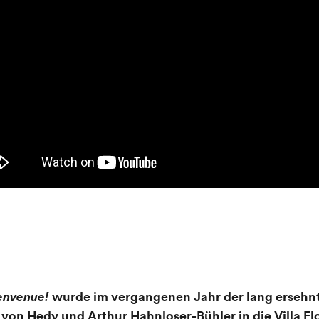
envenue!
wurde im vergangenen Jahr der lang ersehn
n Hedy und Arthur Hahnloser-Bühler in die Villa Flo