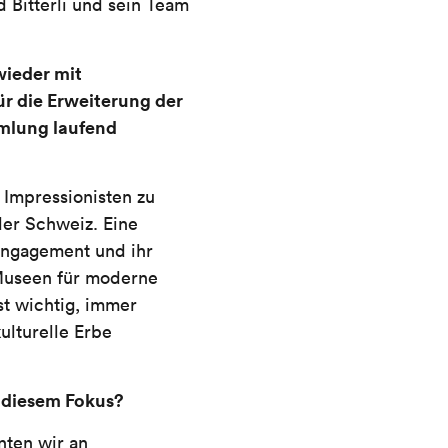
ad Bitterli und sein Team
ieder mit
ür die Erweiterung der
mlung laufend
 Impressionisten zu
der Schweiz. Eine
 Engagement und ihr
Museen für moderne
st wichtig, immer
ulturelle Erbe
 diesem Fokus?
nten wir an