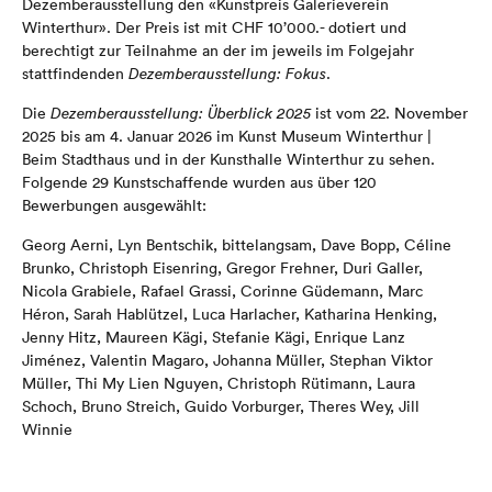
Dezemberausstellung den «Kunstpreis Galerieverein
Winterthur». Der Preis ist mit CHF 10’000.- dotiert und
berechtigt zur Teilnahme an der im jeweils im Folgejahr
stattfindenden
Dezemberausstellung: Fokus
.
Die
Dezemberausstellung: Überblick 2025
ist vom 22. November
2025 bis am 4. Januar 2026 im Kunst Museum Winterthur |
Beim Stadthaus und in der Kunsthalle Winterthur zu sehen.
Folgende 29 Kunstschaffende wurden aus über 120
Bewerbungen ausgewählt:
Georg Aerni, Lyn Bentschik, bittelangsam, Dave Bopp, Céline
Brunko, Christoph Eisenring, Gregor Frehner, Duri Galler,
Nicola Grabiele, Rafael Grassi, Corinne Güdemann, Marc
Héron, Sarah Hablützel, Luca Harlacher, Katharina Henking,
Jenny Hitz, Maureen Kägi, Stefanie Kägi, Enrique Lanz
Jiménez, Valentin Magaro, Johanna Müller, Stephan Viktor
Müller, Thi My Lien Nguyen, Christoph Rütimann, Laura
Schoch, Bruno Streich, Guido Vorburger, Theres Wey, Jill
Winnie