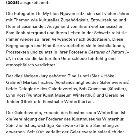
(2025)
.
ausgezeichnet
Die Fotografin Thi My Lien Nguyen setzt sich seit vielen Jahren
mit Themen wie kultureller Zugehörigkeit, Entwurzelung und
Heimat auseinander. Ausgehend von ihrem vietnamesischen
Familienhintergrund und ihrem Leben in der Schweiz reist sie
immer wieder zu ihren Verwandten nach Südostasien. Diese
Begegnungen und Eindrücke verarbeitet sie in Installationen,
Prosatexten und zuletzt in ihrer Fotoserie
Gestures of Return I–
III
, in der sie die kulturellen Unterschiede feinfühlig und
atmosphärisch verdichtet.
Der diesjährigen Jury gehörten Tine Lurati (Sies + Höke
Galerie) Markus Fischer, (Vorstandsmitglied des Galerievereins),
beide Delegierte des Galerievereins, Bob Gramsma (Künstler),
Lynn Kost (Kurator Kunst Museum Winterthur) und Geraldine
Tedder (Direktorin Kunsthalle Winterthur) an.
Der Galerieverein, Freunde des Kunstmuseum Winterthur, ist
die Vereinigung der Förderer des Kunstmuseums Winterthur.
Sein Ziel ist es, wichtige Kunstwerke für die Sammlung zu
erwerben. Seit 2021 verleiht der Galerieverein anlässlich der