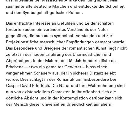
das Mittelalter der klassischen Antike den Rang ablief: Man
sammelte alte deutsche Märchen und entdeckte die Schönheit
und den Symbolgehalt gotischer Ruinen.
Das entfachte Interesse an Gefühlen und Leidenschaften
förderte zudem ein verändertes Verständnis der Natur
gegenüber, die nun auch symbolhaft verstanden und zur
Projektionsfläche menschlicher Empfindungen gemacht wurde.
Das Besondere und Ureigene der romantischen Kunst liegt nicht
zuletzt in der neuen Erfahrung des Unermesslichen und
Abgründigen. In der Malerei des 18. Jahrhunderts löste das
Erhabene – etwa ein gemaltes Gewitter – bloss einen
«angenehmen Schauer» aus, der in sicherer Distanz erlebt
wurde. Dies schlägt in der Romantik um, insbesondere bei
Caspar David Friedrich. Die Natur und ihre Wahrnehmung sind
nun von existenziellem Charakter. In ihr offenbart sich die
göttliche Absicht und in der Kontemplation darüber kann sich
der Mensch dieser universellen Unendlichkeit annähern.