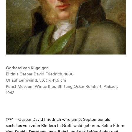
Gerhard von Kügelgen
Bildnis Caspar David Friedrich, 1806
Öl auf Leinwand, 53,3 x 41,5 cm
Kunst Museum Winterthur, Stiftung Oskar Reinhart, Ankauf,
1942
1774 –
Caspar David Friedrich wird am 5. September als
sechstes von zehn Kindern
in Greifswald
geboren. Seine Eltern
sind
Sophie Dorothea
, geb.
Behyl
, und der
Seifensieder und