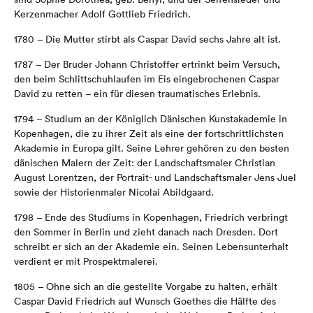
Kerzenmacher
Adolf Gottlieb Friedrich
.
1780 –
Die Mutter stirbt als Caspar David sechs Jahre alt ist.
1787 –
Der Bruder Johann Christoffer ertrinkt beim Versuch,
den beim Schlittschuhlaufen im Eis eingebrochenen Caspar
David zu retten
– ein für diesen traumatisches Erlebnis.
1794 – Studium an der Königlich Dänischen Kunstakademie in
Kopenhagen, die zu ihrer Zeit als eine der fortschrittlichsten
Akademie in Europa gilt. Seine Lehrer gehören zu den besten
dänischen Malern der Zeit: der Landschaftsmaler Christian
August Lorentzen, der Portrait- und Landschaftsmaler Jens Juel
sowie der Historienmaler Nicolai Abildgaard.
1798 – Ende des Studiums in Kopenhagen, Friedrich verbringt
den Sommer in Berlin und zieht danach nach Dresden. Dort
schreibt er sich an der Akademie ein. Seinen Lebensunterhalt
verdient er mit Prospektmalerei.
1805 – Ohne sich an die gestellte Vorgabe zu halten, erhält
Caspar David Friedrich auf Wunsch Goethes die Hälfte des