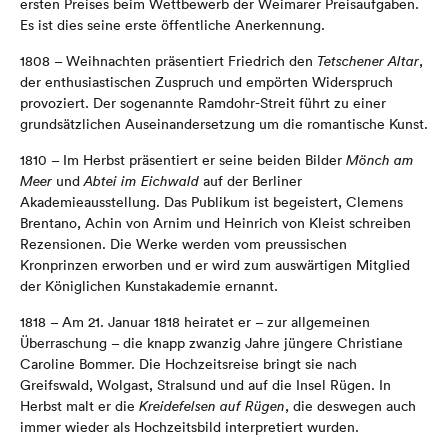
ersten Preises beim Wettbewerb der Weimarer Preisaufgaben.
Es ist dies seine erste öffentliche Anerkennung.
1808 – Weihnachten präsentiert Friedrich den
Tetschener Altar
,
der enthusiastischen Zuspruch und empörten Widerspruch
provoziert. Der sogenannte Ramdohr-Streit führt zu einer
grundsätzlichen Auseinandersetzung um die romantische Kunst.
1810 – Im Herbst präsentiert er seine beiden Bilder
Mönch am
Meer
und
Abtei im Eichwald
auf der Berliner
Akademieausstellung. Das Publikum ist begeistert, Clemens
Brentano, Achin von Arnim und Heinrich von Kleist schreiben
Rezensionen. Die Werke werden vom preussischen
Kronprinzen erworben und er wird zum auswärtigen Mitglied
der Königlichen Kunstakademie ernannt.
1818 – Am 21. Januar 1818 heiratet er – zur allgemeinen
Überraschung – die knapp zwanzig Jahre jüngere Christiane
Caroline Bommer. Die Hochzeitsreise bringt sie nach
Greifswald, Wolgast, Stralsund und auf die Insel Rügen. In
Herbst malt er die
Kreidefelsen auf Rügen
, die deswegen auch
immer wieder als Hochzeitsbild interpretiert wurden.