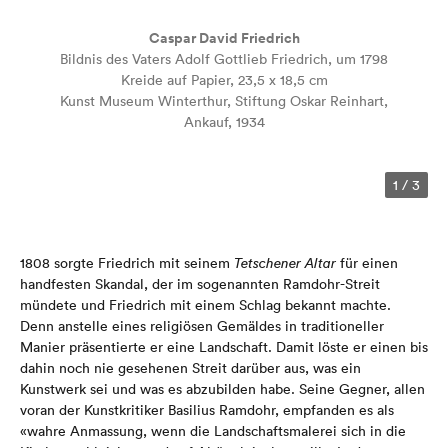
Caspar David Friedrich
Bildnis des Vaters Adolf Gottlieb Friedrich, um 1798
Kreide auf Papier, 23,5 x 18,5 cm
Kunst Museum Winterthur, Stiftung Oskar Reinhart,
Ankauf, 1934
1
/
3
1808 sorgte Friedrich mit seinem
Tetschener Altar
für einen
handfesten Skandal, der im sogenannten Ramdohr-Streit
mündete und Friedrich mit einem Schlag bekannt machte.
Denn anstelle eines religiösen Gemäldes in traditioneller
Manier präsentierte er eine Landschaft. Damit löste er einen bis
dahin noch nie gesehenen Streit darüber aus, was ein
Kunstwerk sei und was es abzubilden habe. Seine Gegner, allen
voran der Kunstkritiker Basilius Ramdohr, empfanden es als
«wahre Anmassung, wenn die Landschaftsmalerei sich in die