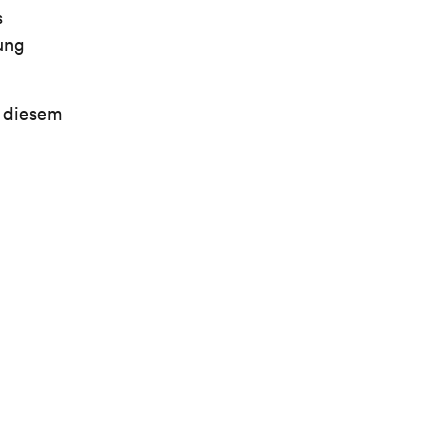
s
ung
 diesem