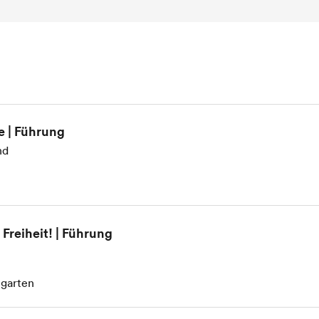
e | Führung
nd
Freiheit! | Führung
tgarten