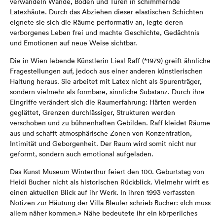
verwandeln Wände, Böden und Türen in schimmernde
Latexhäute. Durch das Abziehen dieser elastischen Schichten
eignete sie sich die Räume performativ an, legte deren
verborgenes Leben frei und machte Geschichte, Gedächtnis
und Emotionen auf neue Weise sichtbar.
Die in Wien lebende Künstlerin Liesl Raff (*1979) greift ähnliche
Fragestellungen auf, jedoch aus einer anderen künstlerischen
Haltung heraus. Sie arbeitet mit Latex nicht als Spurenträger,
sondern vielmehr als formbare, sinnliche Substanz. Durch ihre
Eingriffe verändert sich die Raumerfahrung: Härten werden
geglättet, Grenzen durchlässiger, Strukturen werden
verschoben und zu bühnenhaften Gebilden. Raff kleidet Räume
aus und schafft atmosphärische Zonen von Konzentration,
Intimität und Geborgenheit. Der Raum wird somit nicht nur
geformt, sondern auch emotional aufgeladen.
Das Kunst Museum Winterthur feiert den 100. Geburtstag von
Heidi Bucher nicht als historischen Rückblick. Vielmehr wirft es
einen aktuellen Blick auf ihr Werk. In ihren 1993 verfassten
Notizen zur Häutung der Villa Bleuler schrieb Bucher: «Ich muss
allem näher kommen.» Nähe bedeutete ihr ein körperliches