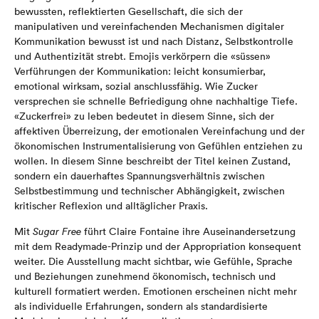
bewussten, reflektierten Gesellschaft, die sich der
manipulativen und vereinfachenden Mechanismen digitaler
Kommunikation bewusst ist und nach Distanz, Selbstkontrolle
und Authentizität strebt.
Emojis verkörpern die «süssen»
Verführungen der Kommunikation: leicht konsumierbar,
emotional wirksam, sozial anschlussfähig. Wie Zucker
versprechen sie schnelle Befriedigung ohne nachhaltige Tiefe.
«Zuckerfrei» zu leben bedeutet in diesem Sinne, sich der
affektiven Überreizung, der emotionalen Vereinfachung und der
ökonomischen Instrumentalisierung von Gefühlen entziehen zu
wollen. In diesem Sinne beschreibt der Titel keinen Zustand,
sondern ein dauerhaftes Spannungsverhältnis zwischen
Selbstbestimmung und technischer Abhängigkeit, zwischen
kritischer Reflexion und alltäglicher Praxis.
Mit
Sugar Free
führt Claire Fontaine ihre Auseinandersetzung
mit dem Readymade-Prinzip und der Appropriation konsequent
weiter. Die Ausstellung macht sichtbar, wie Gefühle, Sprache
und Beziehungen zunehmend ökonomisch, technisch und
kulturell formatiert werden. Emotionen erscheinen nicht mehr
als individuelle Erfahrungen, sondern als standardisierte