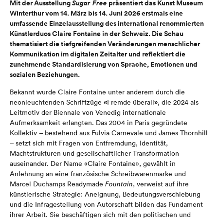
Mit der Ausstellung
Sugar Free
präsentiert das Kunst Museum
Winterthur vom 14. März bis 14. Juni 2026 erstmals eine
umfassende Einzelausstellung des international renommierten
Künstlerduos Claire Fontaine in der Schweiz. Die Schau
thematisiert die tiefgreifenden Veränderungen menschlicher
Kommunikation im digitalen Zeitalter und reflektiert die
zunehmende Standardisierung von Sprache, Emotionen und
sozialen Beziehungen.
Bekannt wurde Claire Fontaine unter anderem durch die
«
»
neonleuchtenden Schriftzüge
Fremde überall
, die 2024 als
Leitmotiv der Biennale von Venedig internationale
Aufmerksamkeit erlangten. Das 2004 in Paris gegründete
Kollektiv – bestehend aus Fulvia Carnevale und James Thornhill
– setzt sich mit Fragen von Entfremdung, Identität,
Machtstrukturen und gesellschaftlicher Transformation
auseinander. Der Name «Claire Fontaine», gewählt in
Anlehnung an eine französische Schreibwarenmarke und
Marcel Duchamps Readymade
Fountain
, verweist auf ihre
künstlerische Strategie: Aneignung, Bedeutungsverschiebung
und die Infragestellung von Autorschaft bilden das Fundament
ihrer Arbeit. Sie beschäftigen sich mit den politischen und