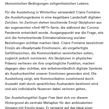
ökonomischen Bedingungen zeitgenössischen Lebens.
Für die Ausstellung in Winterthur verwandelt Claire Fontaine
die Ausstellungsräume in eine begehbare Landschaft digitaler
Zeichen. Im Zentrum stehen leuchtende Emoji-Skulpturen aus
der sogenannten «Anti-NFT»-Serie, die während der Corona-
Pandemie entwickelt wurde. Ausgangspunkt war die Frage, wie
sich die fortschreitende Entmaterialisierung sozialer
Beziehungen sichtbar machen lässt. Claire Fontaine bezeichnet
Emojis als «Readymade-Emotionen», als vorgefertigte
Gefühlszeichen, die Kommunikation vereinfachen sollen,
zugleich jedoch normieren. Als Skulpturen in physischer
Präsenz verlieren sie ihre ursprüngliche Funktion, machen
dagegen aber sichtbar, wie selbstverständlich digitale Symbole
als Ausdrucksmittel unserer Emotionen geworden sind. Die
Ausstellung zeigt, wie Kommunikation zunehmend durch
Auswahl statt durch sprachliches Aushandeln bestimmt wird
und wie individuelle Nuancen dabei verloren gehen.
Der Ausstellungstitel
Sugar Free
lässt sich vor diesem
Hintergrund als zentrale Metapher für den ambivalenten
Umgang mit Emojis lesen. Er verweist auf das Ideal einer