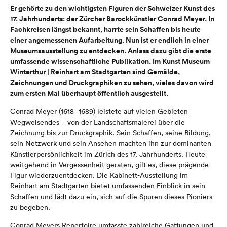
Er gehörte zu den wichtigsten Figuren der Schweizer Kunst des
17. Jahrhunderts: der Zürcher Barockkünstler Conrad Meyer. In
Fachkreisen längst bekannt, harrte sein Schaffen bis heute
einer angemessenen Aufarbeitung. Nun ist er endlich in einer
Museumsausstellung zu entdecken. Anlass dazu gibt die erste
umfassende wissenschaftliche Publikation. Im Kunst Museum
Winterthur | Reinhart am Stadtgarten sind Gemälde,
Zeichnungen und Druckgraphiken zu sehen, vieles davon wird
zum ersten Mal überhaupt öffentlich ausgestellt.
Conrad Meyer (1618–1689) leistete auf vielen Gebieten
Wegweisendes – von der Landschaftsmalerei über die
Zeichnung bis zur Druckgraphik. Sein Schaffen, seine Bildung,
sein Netzwerk und sein Ansehen machten ihn zur dominanten
Künstlerpersönlichkeit im Zürich des 17. Jahrhunderts. Heute
weitgehend in Vergessenheit geraten, gilt es, diese prägende
Figur wiederzuentdecken. Die Kabinett-Ausstellung im
Reinhart am Stadtgarten bietet umfassenden Einblick in sein
Schaffen und lädt dazu ein, sich auf die Spuren dieses Pioniers
zu begeben.
Conrad Meyers Repertoire umfasste zahlreiche Gattungen und