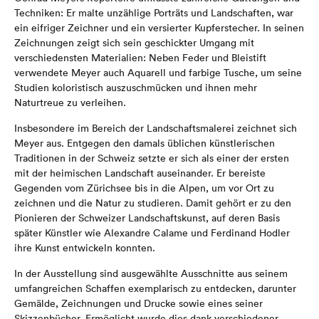
Techniken: Er malte unzählige Porträts und Landschaften, war
ein eifriger Zeichner und ein versierter Kupferstecher. In seinen
Zeichnungen zeigt sich sein geschickter Umgang mit
verschiedensten Materialien: Neben Feder und Bleistift
verwendete Meyer auch Aquarell und farbige Tusche, um seine
Studien koloristisch auszuschmücken und ihnen mehr
Naturtreue zu verleihen.
Insbesondere im Bereich der Landschaftsmalerei zeichnet sich
Meyer aus. Entgegen den damals üblichen künstlerischen
Traditionen in der Schweiz setzte er sich als einer der ersten
mit der heimischen Landschaft auseinander. Er bereiste
Gegenden vom Zürichsee bis in die Alpen, um vor Ort zu
zeichnen und die Natur zu studieren. Damit gehört er zu den
Pionieren der Schweizer Landschaftskunst, auf deren Basis
später Künstler wie Alexandre Calame und Ferdinand Hodler
ihre Kunst entwickeln konnten.
In der Ausstellung sind ausgewählte Ausschnitte aus seinem
umfangreichen Schaffen exemplarisch zu entdecken, darunter
Gemälde, Zeichnungen und Drucke sowie eines seiner
Skizzenbücher. Ermöglicht wurde dies dank verschiedener