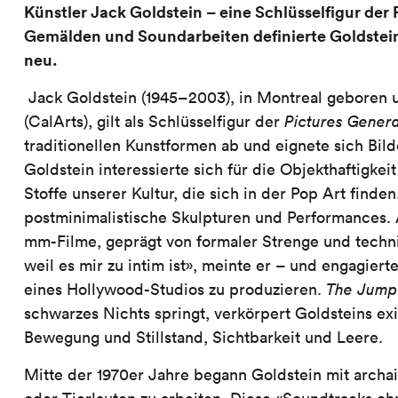
Künstler Jack Goldstein – eine Schlüsselfigur der 
Gemälden und Soundarbeiten definierte Goldstein
neu.
Jack Goldstein (1945–2003), in Montreal geboren un
(CalArts), gilt als Schlüsselfigur der
Pictures Genera
traditionellen Kunstformen ab und eignete sich Bil
Goldstein interessierte sich für die Objekthaftigk
Stoffe unserer Kultur, die sich in der Pop Art finde
postminimalistische Skulpturen und Performances. 
mm-Filme, geprägt von formaler Strenge und technis
weil es mir zu intim ist», meinte er – und engagier
eines Hollywood-Studios zu produzieren.
The Jump
schwarzes Nichts springt, verkörpert Goldsteins ex
Bewegung und Stillstand, Sichtbarkeit und Leere.
Mitte der 1970er Jahre begann Goldstein mit arch