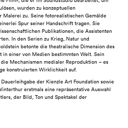
ne Film», die er im Soundstudio bearbeitet, um
zulösen, wurden zu konzeptuellen
 Malerei zu. Seine fotorealistischen Gemälde
einerlei Spur seiner Handschrift tragen. Sie
ssenschaftlichen Publikationen, die Assistenten
ten. In den Serien zu Krieg, Natur und
oldstein betonte die theatralische Dimension des
tät in einer von Medien bestimmten Welt. Sein
nd die Mechanismen medialer Reproduktion – es
ge konstruierten Wirklichkeit auf.
uerleihgabe der Kienzle Art Foundation sowie
interthur erstmals eine repräsentative Auswahl
ers, der Bild, Ton und Spektakel der