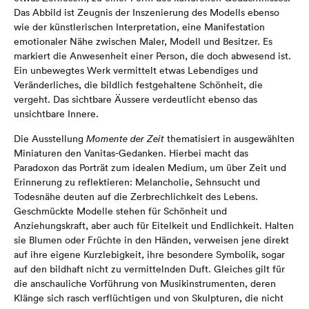
Das Abbild ist Zeugnis der Inszenierung des Modells ebenso
wie der künstlerischen Interpretation, eine Manifestation
emotionaler Nähe zwischen Maler, Modell und Besitzer. Es
markiert die Anwesenheit einer Person, die doch abwesend ist.
Ein unbewegtes Werk vermittelt etwas Lebendiges und
Veränderliches, die bildlich festgehaltene Schönheit, die
vergeht. Das sichtbare Äussere verdeutlicht ebenso das
unsichtbare Innere.
Die Ausstellung
Momente der Zeit
thematisiert in ausgewählten
Miniaturen den Vanitas-Gedanken. Hierbei macht das
Paradoxon das Porträt zum idealen Medium, um über Zeit und
Erinnerung zu reflektieren: Melancholie, Sehnsucht und
Todesnähe deuten auf die Zerbrechlichkeit des Lebens.
Geschmückte Modelle stehen für Schönheit und
Anziehungskraft, aber auch für Eitelkeit und Endlichkeit. Halten
sie Blumen oder Früchte in den Händen, verweisen jene direkt
auf ihre eigene Kurzlebigkeit, ihre besondere Symbolik, sogar
auf den bildhaft nicht zu vermittelnden Duft. Gleiches gilt für
die anschauliche Vorführung von Musikinstrumenten, deren
Klänge sich rasch verflüchtigen und von Skulpturen, die nicht