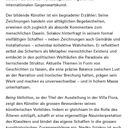
internationalen Gegenwartskunst.
Der bildende Künstler ist ein begnadeter Erzähler: Seine
Zeichnungen handeln von alltäglichen Begebenheiten,
erweisen sich zugleich als absurde Kommentare zum
menschlichen Dasein. Solakov hinterfragt in seinem formal
vielfältigen Schaffen – neben Zeichnungen auch Gemälde und
Installationen – scheinbar kollektive Wahrheiten. Er reflektiert
selbst das Scheitern als Metapher menschlicher Existenz und
entdeckt in den politischen Weltläufen die Paradoxie als
herrschende Struktur. Aktuelle Themen in Form von
Geschichten zu fassen, die eine präzise Balance zwischen Lust
an der Narration und ironischer Brechung halten, prägen sein
Werk und machen es unverwechselbar – und in hohem Masse
unterhaltsam.
Being Vallotton
, so der Titel der Ausstellung in der Villa Flora,
zeigt den Künstler als grossen Bewunderer seines
künstlerischen Vorbildes. Indem er gleichsam in die Rolle des
Älteren schlüpft, schafft er eine eigenwillige Neuinterpretation
des Klassikers und bindet das eigene Schaffen in die grossen
kunsthistorischen Zusammenhänge ein. Nedko Solakov ist auch