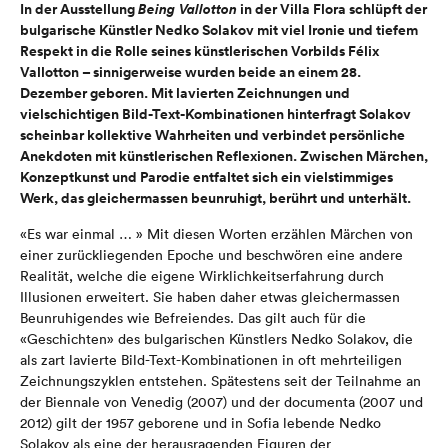
In der Ausstellung
Being Vallotton
in der Villa Flora schlüpft der
bulgarische Künstler Nedko Solakov mit viel Ironie und tiefem
Respekt in die Rolle seines künstlerischen Vorbilds Félix
Vallotton – sinnigerweise wurden beide an einem 28.
Dezember geboren. Mit lavierten Zeichnungen und
vielschichtigen Bild-Text-Kombinationen hinterfragt Solakov
scheinbar kollektive Wahrheiten und verbindet persönliche
Anekdoten mit künstlerischen Reflexionen. Zwischen Märchen,
Konzeptkunst und Parodie entfaltet sich ein vielstimmiges
Werk, das gleichermassen beunruhigt, berührt und unterhält.
«Es war einmal … » Mit diesen Worten erzählen Märchen von
einer zurückliegenden Epoche und beschwören eine andere
Realität, welche die eigene Wirklichkeitserfahrung durch
Illusionen erweitert. Sie haben daher etwas gleichermassen
Beunruhigendes wie Befreiendes. Das gilt auch für die
«Geschichten» des bulgarischen Künstlers Nedko Solakov, die
als zart lavierte Bild-Text-Kombinationen in oft mehrteiligen
Zeichnungszyklen entstehen. Spätestens seit der Teilnahme an
der Biennale von Venedig (2007) und der documenta (2007 und
2012) gilt der 1957 geborene und in Sofia lebende Nedko
Solakov als eine der herausragenden Figuren der