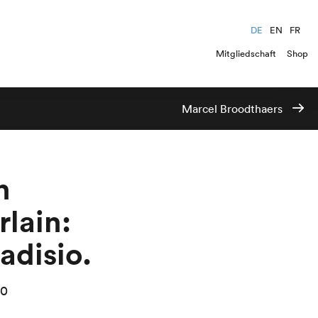
DE
EN
FR
Mitgliedschaft
Shop
Marcel Broodthaers
n
lain:
adisio.
00