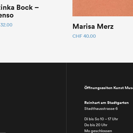
inka Bock –
enso
Marisa Merz
32.00
CHF
40.00
Öffnungszeiten Kunst Mu
Reinhart am Stadtgarten
Stadthausstrasse 6
Di bis So 10 – 17 Uhr
Do bis 20 Uhr
Mo geschlossen