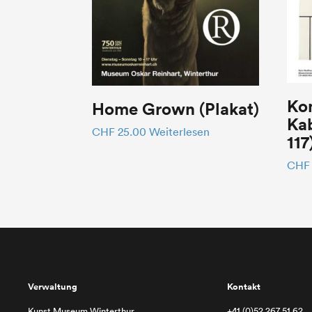
Kon
Home Grown (Plakat)
Kab
CHF
25.00
Weiterlesen
117
CHF
Verwaltung
Kontakt
Kunst Museum Winterthur
+41 (0)52 267 51 62