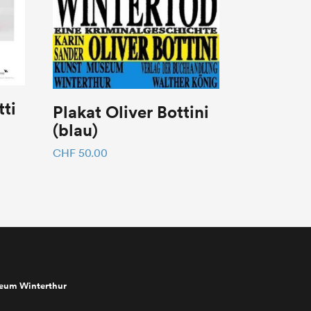
ti
Plakat Oliver Bottini
(blau)
CHF
50.00
seum Winterthur