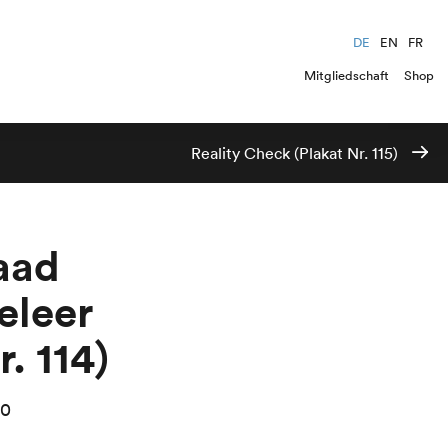
DE
EN
FR
Mitgliedschaft
Shop
Reality Check (Plakat Nr. 115)
aad
eleer
r. 114)
00