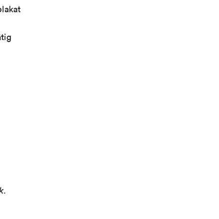
lakat
tig
k
.