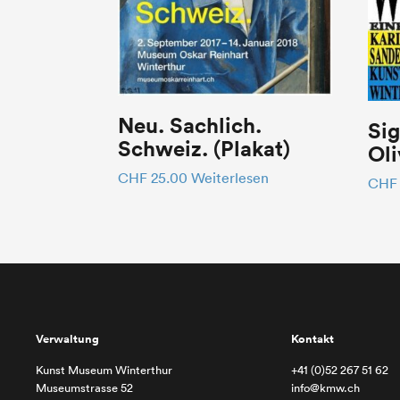
Neu. Sachlich.
Sig
Schweiz. (Plakat)
Oli
CHF
25.00
Weiterlesen
CHF
Verwaltung
Kontakt
Kunst Museum Winterthur
+41 (0)52 267 51 62
Museumstrasse 52
info@kmw.ch