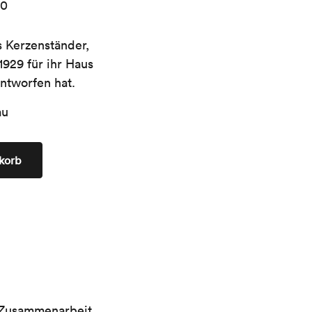
00
 Kerzenständer,
929 für ihr Haus
ntworfen hat.
au
korb
n Zusammenarbeit