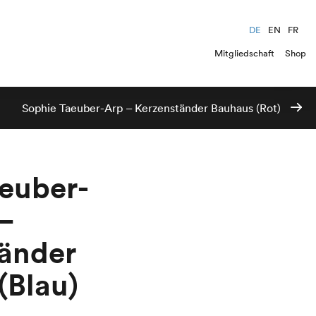
DE
EN
FR
Mitgliedschaft
Shop
Sophie Taeuber-Arp – Kerzenständer Bauhaus (Rot)
euber-
–
änder
(Blau)