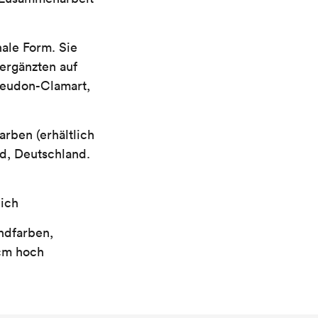
nale Form. Sie
ergänzten auf
Meudon-Clamart,
rben (erhältlich
ld, Deutschland.
lich
ndfarben,
 cm hoch