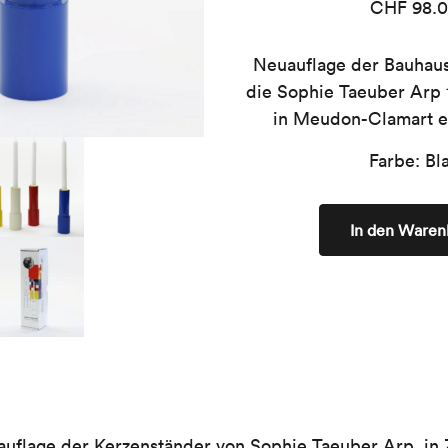
CHF
98.
Neuauflage der Bauhaus
die Sophie Taeuber Arp 1
in Meudon-Clamart e
Farbe: Bl
In den Waren
auflage der Kerzenständer von Sophie Taeuber Arp, i