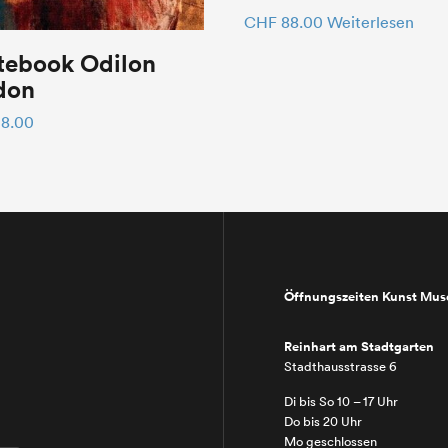
CHF
88.00
Weiterlesen
tebook Odilon
don
8.00
Öffnungszeiten Kunst Mu
Reinhart am Stadtgarten
Stadthausstrasse 6
Di bis So 10 – 17 Uhr
Do bis 20 Uhr
Mo geschlossen