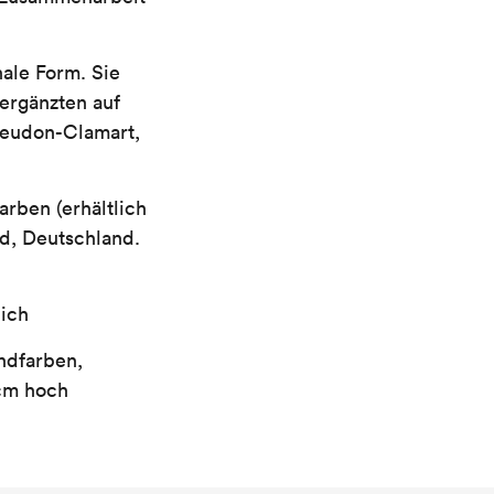
nale Form. Sie
ergänzten auf
Meudon-Clamart,
rben (erhältlich
ld, Deutschland.
lich
ndfarben,
 cm hoch