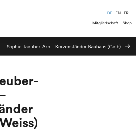
DE
EN
FR
Mitgliedschaft
Shop
Sophie Taeuber-Arp – Kerzenständer Bauhaus (Gelb)
euber-
–
änder
Weiss)