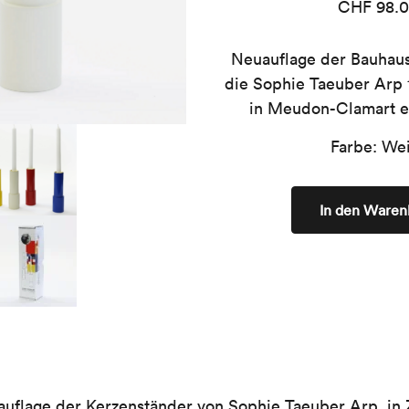
CHF
98.
Neuauflage der Bauhaus
die Sophie Taeuber Arp 1
in Meudon-Clamart e
Farbe: We
In den Waren
auflage der Kerzenständer von Sophie Taeuber Arp, i