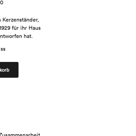
00
 Kerzenständer,
929 für ihr Haus
ntworfen hat.
iss
korb
n Zusammenarbeit