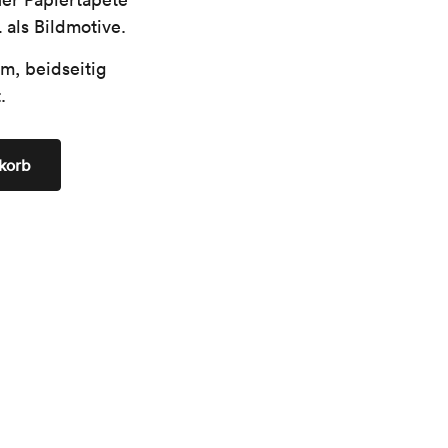
als Bildmotive.
m, beidseitig
.
korb