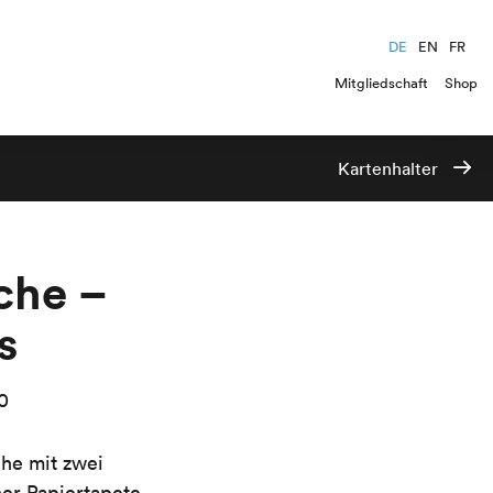
DE
EN
FR
Mitgliedschaft
Shop
Kartenhalter
che –
s
0
che mit zwei
er Papiertapete