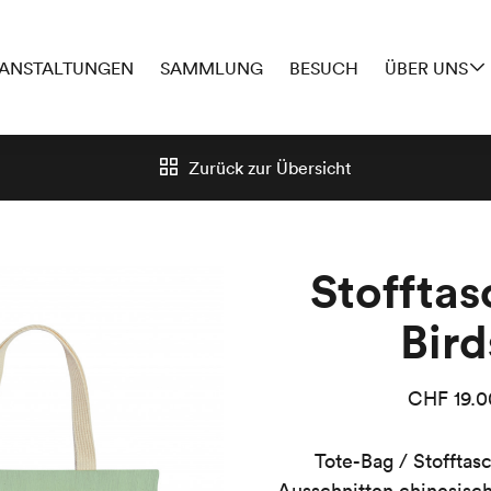
ANSTALTUNGEN
SAMMLUNG
BESUCH
ÜBER UNS
Zurück zur
Übersicht
Stofftas
Bird
CHF
19.0
Tote-Bag / Stofftas
Ausschnitten chinesisch