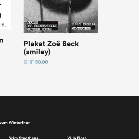
n
Plakat Zoë Beck
(smiley)
CHF
50.00
seum Winterthur
Beim Stadthaus
Villa Flora