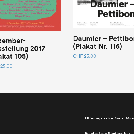
Daumier – Pettibo
zember-
(Plakat Nr. 116)
stellung 2017
akat 105)
CHF
25.00
25.00
Öffnungszeiten Kunst Mu
Reinhart am Stadtgarten