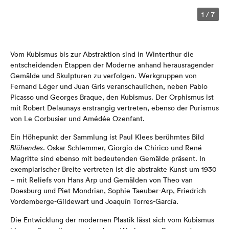
1
/
7
Vom Kubismus bis zur Abstraktion sind in Winterthur die
entscheidenden Etappen der Moderne anhand herausragender
Gemälde und Skulpturen zu verfolgen. Werkgruppen von
Fernand Léger und Juan Gris veranschaulichen, neben Pablo
Picasso und Georges Braque, den Kubismus. Der Orphismus ist
mit Robert Delaunays erstrangig vertreten, ebenso der Purismus
von Le Corbusier und Amédée Ozenfant.
Ein Höhepunkt der Sammlung ist Paul Klees berühmtes Bild
Blühendes
. Oskar Schlemmer, Giorgio de Chirico und René
Magritte sind ebenso mit bedeutenden Gemälde präsent. In
exemplarischer Breite vertreten ist die abstrakte Kunst um 1930
– mit Reliefs von Hans Arp und Gemälden von Theo van
Doesburg und Piet Mondrian, Sophie Taeuber-Arp, Friedrich
Vordemberge-Gildewart und Joaquín Torres-García.
Die Entwicklung der modernen Plastik lässt sich vom Kubismus