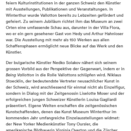
feiern Kulturinstitutionen in der ganzen Schweiz den Künstler
mit Ausstellungen, Publikationen und Veranstaltungen. In
Winterthur wurde Vallotton bereits zu Lebzeiten gefördert und
gefeiert. Zu seinem Jubiläum richtet ihm das Museum an zwei
Orten eine umfassende Schau aus, darunter in der Villa Flora,
wo er ein gern gesehener Gast von Hedy und Arthur Hahnloser
war. Die Ausstellung mit mehr als 150 Werken aus allen
Schaffensphasen ermöglicht neue Blicke auf das Werk und den
Künstler.
Der bulgarische Künstler Nedko Solakov nähert sich seinem
grossen Vorbild aus der Perspektive der Gegenwart, indem er in
Being Vallotton
in die Rolle Vallottons schlüpfen wird. Niklaus
Stoecklin, der bedeutendste Vertreter neusachlicher Kunst in
der Schweiz, wird anschliessend für einmal nicht als Einzelfigur,
sondern in Dialog mit der Zeitgenossin Liselotte Moser und der
erfolgreichen jungen Schweizer Künstlerin Louisa Gagliardi
präsentiert. Eigene Welten erschaffen die zeitgenössischen
Kunstschaffenden, denen das Kunst Museum Winterthur im
kommenden Jahr umfangreiche Einzelausstellungen widmet:
der New Yorker Medienkünstler Tony Oursler, die
amerikanische Bildhauerin Virginia Overton und die Zürcher