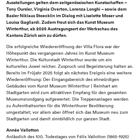
Ausstellungen gelten dem zeitgenössischen Kunstschaffen –
Tony Oursler, Virginia Overton, Lorenza Longhi – sowie dem
Basler Niklaus Stoecklin im Dialog mit Liselotte Moser und
Louisa Gagliardi. Zudem freut sich das Kunst Museum
Winterthur, ab 2025 Austragungsort der Werkschau des
Kantons Zürich sein zu dürfen.
Die erfolgreiche Wiedereröffnung der Villa Flora war der
Höhepunkt des vergangenen Jahres im Kunst Museum
Winterthur. Die Kulturstadt Winterthur wurde um ein
kulturelles Juwel reicher. Zuspruch und Begeisterung halten an.
Bereits im Früjahr 2025 folgt als nächstes Ereignis eine weitere
Wiedereröffnung: Der Eingangsbereich des ehrwürdigen
Gebäudes vom Kunst Museum Winterthur | Reinhart am
Stadtgarten wird zum attraktiven Empfang für den gesamten
Museumsrundgang aufgewertet. Die Treppenanlagen werden
zu Aufenthaltsorten für die Winterthurer Bevölkerung
umgestaltet; vor allem aber öffnet sich das Museum neu zum
Stadtgarten und damit sinnbildlich zur ganzen Stadt.
Année Vallotton
Anlässlich des 100. Todestages von Félix Vallotton (1865-1925)