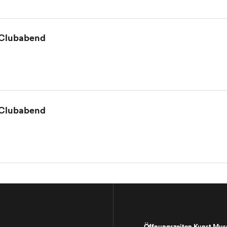
 Clubabend
 Clubabend
Öffnungszeiten Kunst Mu