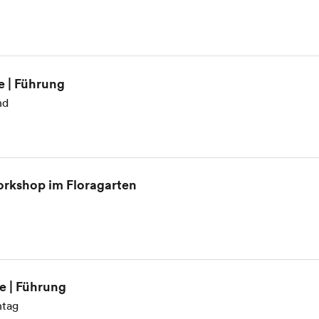
e | Führung
nd
rkshop im Floragarten
re | Führung
tag