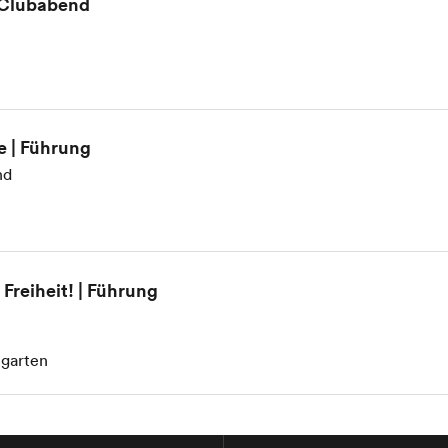
 Clubabend
e | Führung
nd
Freiheit! | Führung
tgarten