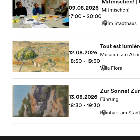
Mitmischen! |
09.08.2026
Mitmischen!
17:00 - 20:00
Beim Stadthaus
Tout est lumièr
12.08.2026
Museum am Abe
18:30 - 19:30
Villa Flora
Zur Sonne! Zur 
13.08.2026
Führung
18:30 - 19:30
Reinhart am Stad