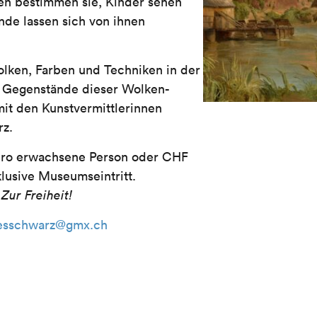
en bestimmen sie, Kinder sehen
nde lassen sich von ihnen
lken, Farben und Techniken in der
d Gegenstände dieser Wolken-
it den Kunstvermittlerinnen
rz.
pro erwachsene Person oder CHF
klusive Museumseintritt.
Zur Freiheit!
esschwarz@gmx.ch