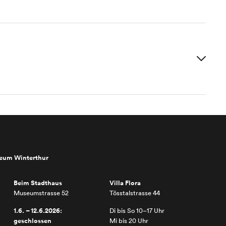
seum Winterthur
Beim Stadthaus
Villa Flora
Museumstrasse 52
Tösstalstrasse 44
1.6. – 12.6.2026:
Di bis So 10–17 Uhr
geschlossen
Mi bis 20 Uhr