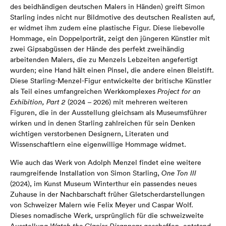
des beidhändigen deutschen Malers in Händen) greift Simon
Starling indes nicht nur Bildmotive des deutschen Realisten auf,
er widmet ihm zudem eine plastische Figur. Diese liebevolle
Hommage, ein Doppelporträt, zeigt den jüngeren Künstler mit
zwei Gipsabgüssen der Hände des perfekt zweihändig
arbeitenden Malers, die zu Menzels Lebzeiten angefertigt
wurden; eine Hand hält einen Pinsel, die andere einen Bleistift.
Diese Starling-Menzel-Figur entwickelte der britische Künstler
als Teil eines umfangreichen Werkkomplexes
Project for an
Exhibition, Part 2
(2024 – 2026) mit mehreren weiteren
Figuren, die in der Ausstellung gleichsam als Museumsführer
wirken und in denen Starling zahlreichen für sein Denken
wichtigen verstorbenen Designern, Literaten und
Wissenschaftlern eine eigenwillige Hommage widmet.
Wie auch das Werk von Adolph Menzel findet eine weitere
raumgreifende Installation von Simon Starling,
One Ton III
(2024), im Kunst Museum Winterthur ein passendes neues
Zuhause in der Nachbarschaft früher Gletscherdarstellungen
von Schweizer Malern wie Felix Meyer und Caspar Wolf.
Dieses nomadische Werk, ursprünglich für die schweizweite