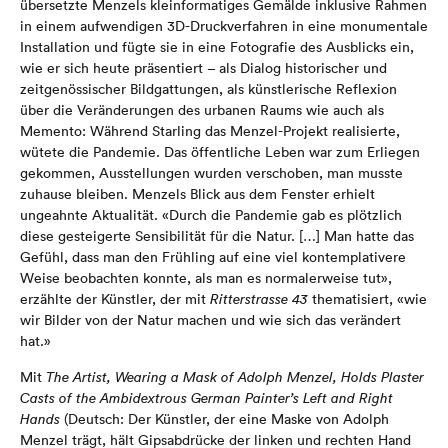
übersetzte Menzels kleinformatiges Gemälde inklusive Rahmen
in einem aufwendigen 3D-Druckverfahren in eine monumentale
Installation und fügte sie in eine Fotografie des Ausblicks ein,
wie er sich heute präsentiert – als Dialog historischer und
zeitgenössischer Bildgattungen, als künstlerische Reflexion
über die Veränderungen des urbanen Raums wie auch als
Memento: Während Starling das Menzel-Projekt realisierte,
wütete die Pandemie. Das öffentliche Leben war zum Erliegen
gekommen, Ausstellungen wurden verschoben, man musste
zuhause bleiben. Menzels Blick aus dem Fenster erhielt
ungeahnte Aktualität. «Durch die Pandemie gab es plötzlich
diese gesteigerte Sensibilität für die Natur. […] Man hatte das
Gefühl, dass man den Frühling auf eine viel kontemplativere
Weise beobachten konnte, als man es normalerweise tut»,
erzählte der Künstler, der mit
Ritterstrasse 43
thematisiert, «wie
wir Bilder von der Natur machen und wie sich das verändert
hat.»
Mit
The Artist, Wearing a Mask of Adolph Menzel, Holds Plaster
Casts of the Ambidextrous German Painter’s Left and Right
Hands
(Deutsch: Der Künstler, der eine Maske von Adolph
Menzel trägt, hält Gipsabdrücke der linken und rechten Hand