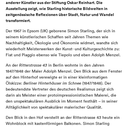
anderer Künstler aus der Stiftung Oskar Reinhart. Die
Ausstellung zeigt, wie Starling historische Bildwelten in
zeitgenössische Reflexionen über Stadt, Natur und Wandel
transformiert.
Der 1967 in Epsom (UK) geborene Simon Starling, der sich in
seinem künstlerischen Schaffen seit Jahren Themen wie
Nachhaltigkeit, Ökologie und Ökonomie widmet, wandte sich
wiederholt Meisterwerken der Kunst- und Kulturgeschichte zu:
Fiat und Piaggio ebenso wie Tiepolo und eben Adolph Menzel.
An der
Ritterstrasse 43
in Berlin wohnte in den Jahren
1847/1848 der Maler Adolph Menzel. Den Blick aus dem Fenster
auf den Hinterhof verewigte er in einer kleinformatigen
Ölskizze:
Berliner Hinterhäuser im Schnee
(1847/1848). Der
bedeutendste Vertreter des deutschen Realismus zeigt sich
darin als Meister einer protoimpressionistischen Malerei, die
den unspektakulären Ausblick im Moment festhält – in seiner
Alltäglichkeit von spektakulärer malerischer Qualität.
Den Blick in den Hof verstellt an der Ritterstrasse 43 heute ein
Wohnblock mit kastenförmigen Balkonen. Simon Starling