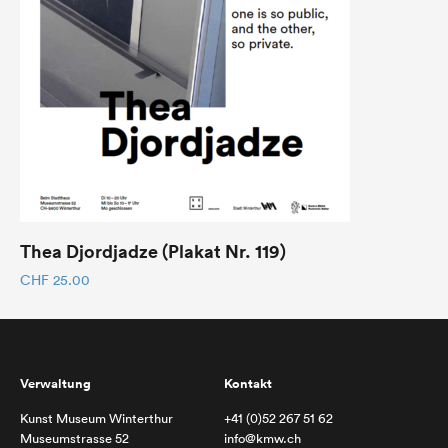
Thea Djordjadze (Plakat Nr. 119)
CHF
25.00
Verwaltung
Kontakt
Kunst Museum Winterthur
+41 (0)52 267 51 62
Museumstrasse 52
info@kmw.ch