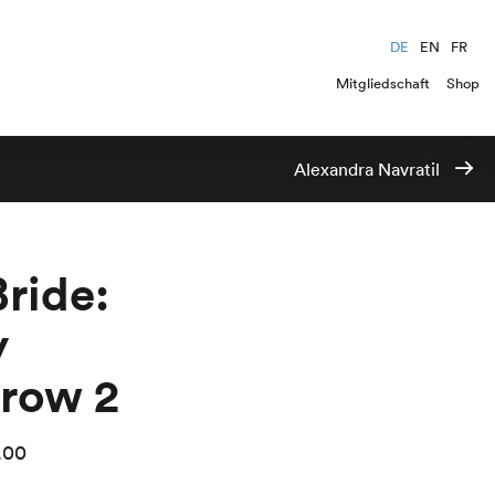
DE
EN
FR
Mitgliedschaft
Shop
Alexandra Navratil
ride:
y
row 2
.00