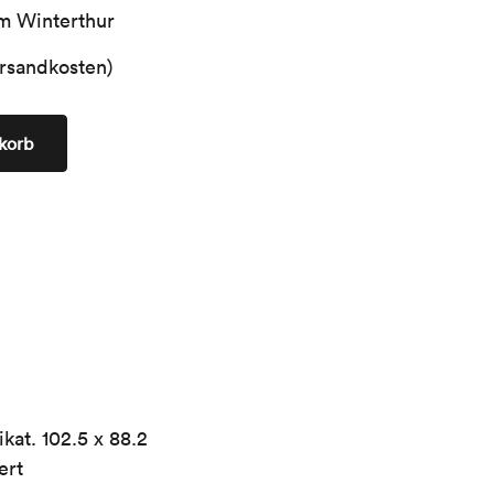
m Winterthur
ersandkosten)
korb
kat. 102.5 x 88.2
ert