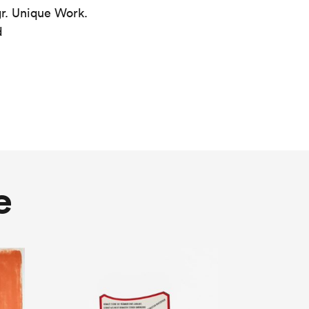
gr. Unique Work.
d
e