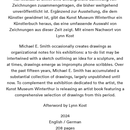
Zeichnungen zusammengetragen, die bisher weitgehend
unveröffentlicht ist. Ergänzend zur Ausstellung, die dem
Künstler gewidmet ist, gibt das Kunst Museum Winterthur ein
Künstlerbuch heraus, das eine umfassende Auswahl von
Zeichnungen aus dieser Zeit zeigt. Mit einem Nachwort von
Lynn Kost
Michael E. Smith occasionally creates drawings as
organizational notes for his exhibitions: a to-do list may be
intertwined with a sketch outlining an idea for a sculpture, and
at times, drawings emerge as impromptu phone scribbles. Over
the past fifteen years, Michael E. Smith has accumulated a
substantial collection of drawings, largely unpublished until
now. To complement the exhibition dedicated to the artist, the
Kunst Museum Winterthur is releasing an artist book featuring a
comprehensive selection of drawings from this period.
Afterword by Lynn Kost
2024
English / German
208 pages